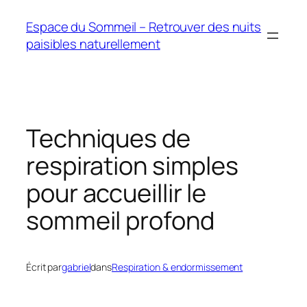
Aller
Espace du Sommeil – Retrouver des nuits
au
paisibles naturellement
contenu
Techniques de
respiration simples
pour accueillir le
sommeil profond
Écrit par
gabriel
dans
Respiration & endormissement